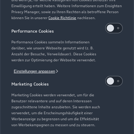
Einwilligung erteilt haben. Weitere Informationen zum Ensighten
Modelle
Privacy Manager, sowie zu Ihren Rechten als betroffene Person
können Sie in unserer
Cookie Richtlinie
nachlesen.
Kaufen & leasen
Alle Modelle
Performance Cookies
Modelle vergleichen
Service & Zubehör
Performance Cookies sammeln Informationen
Neuwagensuche
darüber, wie unsere Webseite genutzt wird (z. B.
Elektromodelle
Anzahl der Besuche, Verweildauer). Diese Cookies
Gebrauchtwagensuche
Support
werden zur Optimierung der Webseite verwendet.
Saisonale Angebote
Plug-in-Hybride
Gebrauchtwagen
Einstellungen anpassen
Audi Services
Über Audi
Kundenservice
Finanzierung
Marketing Cookies
Garantie
Händlersuche
Aktionen & Angebote
Unternehmen
Marketing Cookies werden verwendet, um für die
Audi digital services
Benutzer relevantere und auf deren Interessen
Audi Code
Geschäftskunden
Karriere
zugeschnittene Inhalte anzubieten. Sie werden auch
myAudi
verwendet, um die Erscheinungshäufigkeit einer
Häufige Fragen (FAQ)
Investor Relations
Werbeanzeige zu begrenzen und um die Effektivität
© 2026 AUDI AG. Alle Rechte vorbehalten
von Werbekampagnen zu messen und zu steuern.
Audi Online Beratung
Presse & Media Center