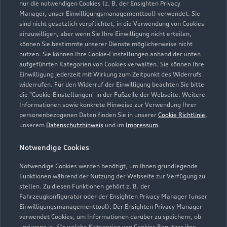
nur die notwendigen Cookies (z. B. der Ensighten Privacy
Manager, unser Einwilligungsmanagementtool) verwendet. Sie
sind nicht gesetzlich verpflichtet, in die Verwendung von Cookies
Verkauf
einzuwilligen, aber wenn Sie Ihre Einwilligung nicht erteilen,
Geschlossen
,
öffnet am
Samstag 09:00
können Sie bestimmte unserer Dienste möglicherweise nicht
nutzen. Sie können Ihre Cookie-Einstellungen anhand der unten
aufgeführten Kategorien von Cookies verwalten. Sie können Ihre
Service
Einwilligung jederzeit mit Wirkung zum Zeitpunkt des Widerrufs
Geschlossen
,
öffnet am
Samstag 09:00
widerrufen. Für den Widerruf der Einwilligung beachten Sie bitte
die "Cookie-Einstellungen" in der Fußzeile der Webseite. Weitere
Informationen sowie konkrete Hinweise zur Verwendung Ihrer
Teile- und Zubehörverkauf
personenbezogenen Daten finden Sie in unserer
Cookie Richtlinie
,
Geschlossen
,
öffnet am
Samstag 09:00
unserem
Datenschutzhinweis
und im
Impressum
.
Notwendige Cookies
Schautag
Geschlossen
,
öffnet am
Samstag 09:00
Notwendige Cookies werden benötigt, um Ihnen grundlegende
Funktionen während der Nutzung der Webseite zur Verfügung zu
stellen. Zu diesen Funktionen gehört z. B. der
Fahrzeugkonfigurator oder der Ensighten Privacy Manager (unser
Einwilligungsmanagementtool). Der Ensighten Privacy Manager
Zurück nach oben
verwendet Cookies, um Informationen darüber zu speichern, ob
und wenn ja, für welche Kategorien von Cookies Benutzer ihre