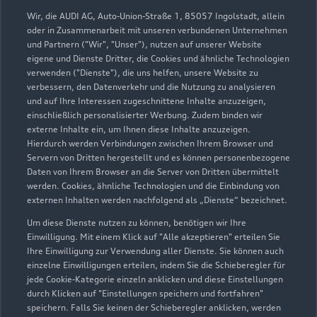
Wir, die AUDI AG, Auto-Union-Straße 1, 85057 Ingolstadt, allein
oder in Zusammenarbeit mit unseren verbundenen Unternehmen
und Partnern ("Wir", "Unser"), nutzen auf unserer Website
eigene und Dienste Dritter, die Cookies und ähnliche Technologien
verwenden ("Dienste"), die uns helfen, unsere Website zu
verbessern, den Datenverkehr und die Nutzung zu analysieren
und auf Ihre Interessen zugeschnittene Inhalte anzuzeigen,
Höherweg 210
einschließlich personalisierter Werbung. Zudem binden wir
externe Inhalte ein, um Ihnen diese Inhalte anzuzeigen.
40233 Düsseldorf
Hierdurch werden Verbindungen zwischen Ihrem Browser und
Servern von Dritten hergestellt und es können personenbezogene
0211 77040
Daten von Ihrem Browser an die Server von Dritten übermittelt
werden. Cookies, ähnliche Technologien und die Einbindung von
externen Inhalten werden nachfolgend als „Dienste“ bezeichnet.
info_51@gottfried-schultz.de
Um diese Dienste nutzen zu können, benötigen wir Ihre
Kontaktdaten herunterladen
Einwilligung. Mit einem Klick auf "Alle akzeptieren" erteilen Sie
Ihre Einwilligung zur Verwendung aller Dienste. Sie können auch
einzelne Einwilligungen erteilen, indem Sie die Schieberegler für
jede Cookie-Kategorie einzeln anklicken und diese Einstellungen
durch Klicken auf "Einstellungen speichern und fortfahren"
Öffnungszeiten
speichern. Falls Sie keinen der Schieberegler anklicken, werden